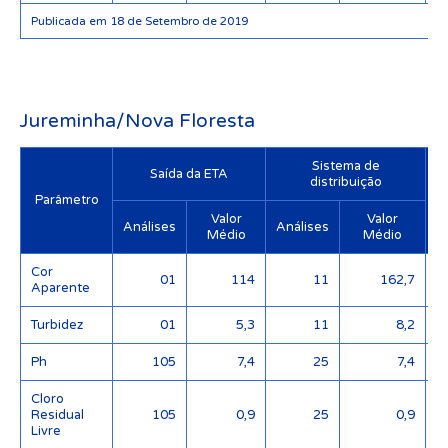
Publicada em 18 de Setembro de 2019
Jureminha/Nova Floresta
Sistema de
Saída da ETA
distribuição
Parâmetro
Valor
Valor
Análises
Análises
Médio
Médio
Cor
01
114
11
162,7
Aparente
Turbidez
01
5,3
11
8,2
Ph
105
7,4
25
7,4
Cloro
Residual
105
0,9
25
0,9
Livre