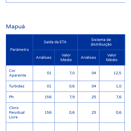
Mapuá
Sistema de
Saída da ETA
distribuição
Parâmetro
Valor
Valor
Análises
Análises
Médio
Médio
Cor
01
7,0
04
12,5
Aparente
Turbidez
01
0,6
04
1,0
Ph
156
7,9
25
7,6
Cloro
Residual
156
0,6
25
0,6
Livre