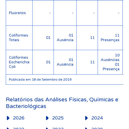
Fluoretos
-
-
-
-
(
Coliformes
01
11
01
11
Totais
Ausência
Presenças
10
Coliformes
01
Ausências
Escherichia
01
11
Ausência
01
Coli
Presença
Publicada em 18 de Setembro de 2019
Relatórios das Análises Físicas, Químicas e
Bacteriológicas
2026
2025
2024