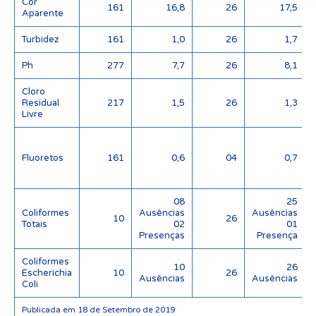
Cor
161
16,8
26
17,5
Aparente
Turbidez
161
1,0
26
1,7
Ph
277
7,7
26
8,1
Cloro
Residual
217
1,5
26
1,3
Livre
Fluoretos
161
0,6
04
0,7
08
25
Coliformes
Ausências
Ausências
10
26
Totais
02
01
Presenças
Presença
Coliformes
10
26
Escherichia
10
26
Ausências
Ausências
Coli
Publicada em 18 de Setembro de 2019