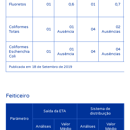
Fluoretos
01
0,6
01
0,7
(
Coliformes
01
02
01
04
Totais
Ausência
Ausências
Coliformes
01
04
Escherichia
01
04
Ausência
Ausências
Coli
Publicada em 18 de Setembro de 2019
Feiticeiro
Sistema de
Saída da ETA
distribuição
Parâmetro
Valor
Valor
Análises
Análises
Médio
Médio