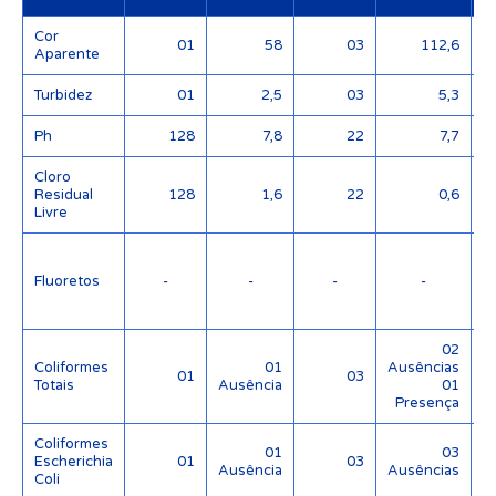
Cor
01
58
03
112,6
Aparente
Turbidez
01
2,5
03
5,3
Ph
128
7,8
22
7,7
Cloro
Residual
128
1,6
22
0,6
Livre
Fluoretos
-
-
-
-
(
02
Coliformes
01
Ausências
01
03
Totais
Ausência
01
Presença
Coliformes
01
03
Escherichia
01
03
Ausência
Ausências
Coli