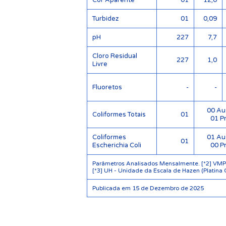
Cor Aparente
01
12,0
Turbidez
01
0,09
pH
227
7,7
Cloro Residual
227
1,0
Livre
Fluoretos
-
-
00 Au
Coliformes Totais
01
01 P
Coliformes
01 Au
01
Escherichia Coli
00 P
Parâmetros Analisados Mensalmente. [*2] VMP -
[*3] UH - Unidade da Escala de Hazen (Platina 
Publicada em 15 de Dezembro de 2025