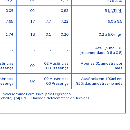
12,0
02
-
2,77
15
UH [*3]
0,09
02
-
0,63
5
UNT [*4]
7,65
17
7,7
7,22
6.0 a 9.5
1,74
18
0,1
0,26
0.2 a 5.0 mg/l
Até 1,5 mg F⁻/L
-
-
-
-
(recomendado 0.6 a 0.8)
sências
02 Ausências
Apenas 01 amostra por
02
resença
00 Presença
mês
sências
02 Ausências
Ausência em 100ml em
02
resença
00 Presença
95% das amostras no mês
 Valor Máximo Permissível pela Legislação.
Cobalto). [*4] UNT - Unidade Nefelométrica de Turbidez.