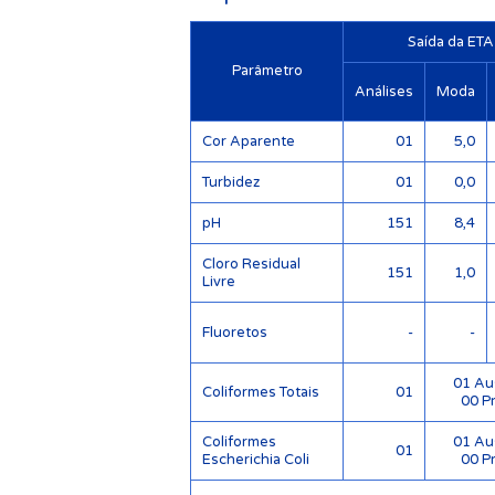
Saída da ETA
Parâmetro
Análises
Moda
Cor Aparente
01
5,0
Turbidez
01
0,0
pH
151
8,4
Cloro Residual
151
1,0
Livre
Fluoretos
-
-
01 Au
Coliformes Totais
01
00 P
Coliformes
01 Au
01
Escherichia Coli
00 P