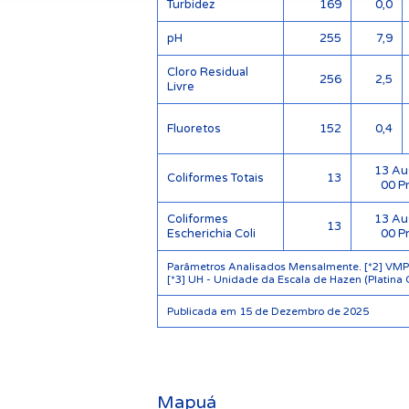
Turbidez
169
0,0
pH
255
7,9
Cloro Residual
256
2,5
Livre
Fluoretos
152
0,4
13 Au
Coliformes Totais
13
00 P
Coliformes
13 Au
13
Escherichia Coli
00 P
Parâmetros Analisados Mensalmente. [*2] VMP -
[*3] UH - Unidade da Escala de Hazen (Platina 
Publicada em 15 de Dezembro de 2025
Mapuá