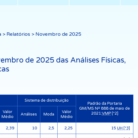
a
>
Relatórios
> Novembro de 2025
embro de 2025 das Análises Físicas,
cas
Sistema de distribuição
Padrão da Portaria
GM/MS Nº 888 de maio de
Valor
Valor
2021:
VMP
[*2]
Análises
Moda
Médio
Médio
2,39
10
2,5
2,25
15
UH [*3]