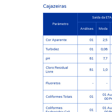
Cajazeiras
Saída da ETA
Parâmetro
Análises
Moda
Cor Aparente
01
2,5
Turbidez
01
0,08
pH
81
7,7
Cloro Residual
81
1,0
Livre
Fluoretos
-
-
01 Au
Coliformes Totais
01
00 P
Coliformes
01 Au
01