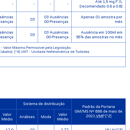
Até 1,5 mg F⁻/L
-
-
-
-
(recomendado 0.6 a 0.8)
sências
03 Ausências
Apenas 01 amostra por
03
esenças
00 Presenças
mês
sências
03 Ausências
Ausência em 100ml em
03
resença
00 Presença
95% das amostras no mês
 Valor Máximo Permissível pela Legislação.
Cobalto). [*4] UNT - Unidade Nefelométrica de Turbidez.
Sistema de distribuição
Padrão da Portaria
GM/MS Nº 888 de maio de
Valor
Valor
2021:
VMP
[*2]
Análises
Moda
Médio
Médio