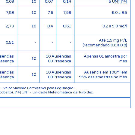
0,09
10
0,07
0,14
5
UNT [*4]
7,89
10
7,6
7,59
6.0 a 9.5
2,79
10
0,4
0,61
0.2 a 5.0 mg/l
Até 1,5 mg F⁻/L
0,51
-
-
-
(recomendado 0.6 a 0.8)
sências
10 Ausências
Apenas 01 amostra por
10
resença
00 Presença
mês
sências
10 Ausências
Ausência em 100ml em
10
resença
00 Presença
95% das amostras no mês
 Valor Máximo Permissível pela Legislação.
Cobalto). [*4] UNT - Unidade Nefelométrica de Turbidez.