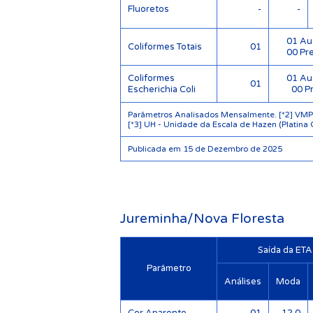
Fluoretos
-
-
01 Au
Coliformes Totais
01
00 Pr
Coliformes
01 Au
01
Escherichia Coli
00 P
Parâmetros Analisados Mensalmente. [*2] VMP -
[*3] UH - Unidade da Escala de Hazen (Platina 
Publicada em 15 de Dezembro de 2025
Jureminha/Nova Floresta
Saída da ETA
Parâmetro
Análises
Moda