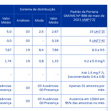
Sistema de distribuição
Padrão da Portaria
GM/MS Nº 888 de maio de
Valor
Valor
2021:
VMP
[*2]
Análises
Moda
Médio
Médio
5,0
03
2,5
2,67
15
UH [*3]
0,0
03
-
0,18
5
UNT [*4]
7,67
19
8,4
7,84
6.0 a 9.5
1,74
19
0,8
1,33
0.2 a 5.0 mg/l
Até 1,5 mg F⁻/L
-
-
-
-
(recomendado 0.6 a 0.8)
sências
03 Ausências
Apenas 01 amostra por
03
resença
00 Presença
mês
sências
03 Ausências
Ausência em 100ml em
03
resença
00 Presença
95% das amostras no mês