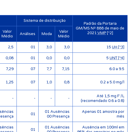
Sistema de distribuição
Padrão da Portaria
GM/MS Nº 888 de maio de
Valor
Valor
2021:
VMP
[*2]
Análises
Moda
Médio
Médio
2,5
01
3,0
3,0
15
UH [*3]
0,08
01
0,0
0,0
5
UNT [*4]
7,29
07
7,7
7,15
6.0 a 9.5
1,25
07
1,0
0,8
0.2 a 5.0 mg/l
Até 1,5 mg F⁻/L
-
-
-
-
(recomendado 0.6 a 0.8)
sências
01 Ausências
Apenas 01 amostra por
01
resença
00 Presença
mês
sências
01 Ausências
Ausência em 100ml em
01