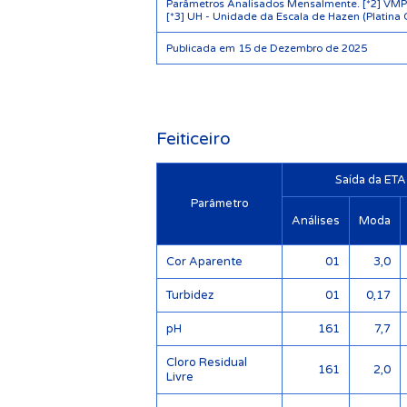
Parâmetros Analisados Mensalmente. [*2] VMP -
[*3] UH - Unidade da Escala de Hazen (Platina 
Publicada em 15 de Dezembro de 2025
Feiticeiro
Saída da ETA
Parâmetro
Análises
Moda
Cor Aparente
01
3,0
Turbidez
01
0,17
pH
161
7,7
Cloro Residual
161
2,0
Livre