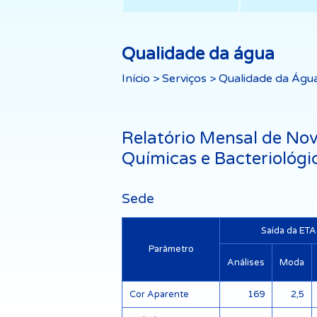
Qualidade da água
Início
>
Serviços
>
Qualidade da Águ
Relatório Mensal de Nov
Químicas e Bacteriológi
Sede
Saída da ETA
Parâmetro
Análises
Moda
Cor Aparente
169
2,5