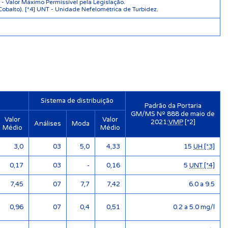
 Valor Máximo Permissível pela Legislação.
Cobalto). [*4] UNT - Unidade Nefelométrica de Turbidez.
Sistema de distribuição
Padrão da Portaria
GM/MS Nº 888 de maio de
Valor
Valor
2021:
VMP
[*2]
Análises
Moda
Médio
Médio
3,0
03
5,0
4,33
15
UH [*3]
0,17
03
-
0,16
5
UNT [*4]
7,45
07
7,7
7,42
6.0 a 9.5
0,96
07
0,4
0,51
0.2 a 5.0 mg/l