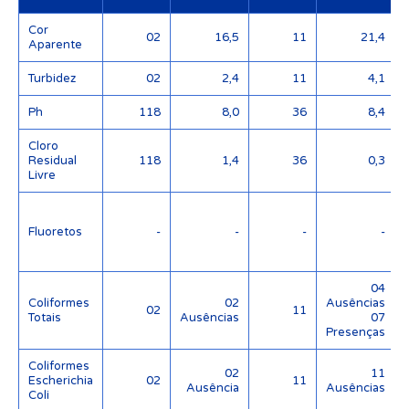
Cor
02
16,5
11
21,4
Aparente
Turbidez
02
2,4
11
4,1
Ph
118
8,0
36
8,4
Cloro
Residual
118
1,4
36
0,3
Livre
Fluoretos
-
-
-
-
04
Coliformes
02
Ausências
02
11
Totais
Ausências
07
Presenças
Coliformes
02
11
Escherichia
02
11
Ausência
Ausências
Coli