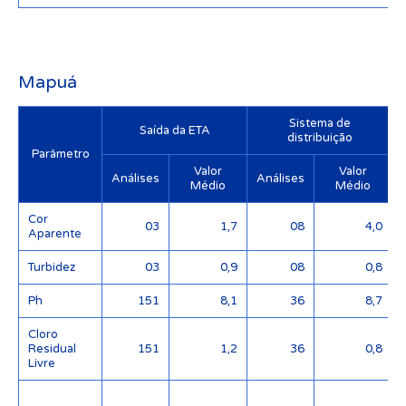
Mapuá
Sistema de
Saída da ETA
distribuição
Parâmetro
Valor
Valor
Análises
Análises
Médio
Médio
Cor
03
1,7
08
4,0
Aparente
Turbidez
03
0,9
08
0,8
Ph
151
8,1
36
8,7
Cloro
Residual
151
1,2
36
0,8
Livre