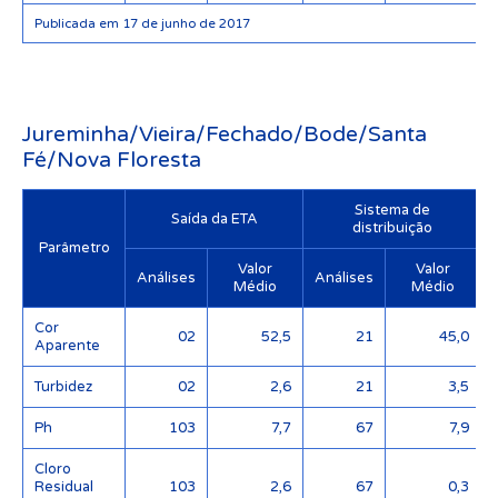
Publicada em 17 de junho de 2017
Jureminha/Vieira/Fechado/Bode/Santa
Fé/Nova Floresta
Sistema de
Saída da ETA
distribuição
Parâmetro
Valor
Valor
Análises
Análises
Médio
Médio
Cor
02
52,5
21
45,0
Aparente
Turbidez
02
2,6
21
3,5
Ph
103
7,7
67
7,9
Cloro
Residual
103
2,6
67
0,3