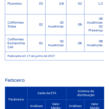
Fluoretos
03
0,8
03
1,3
06
Coliformes
02
Ausências
02
08
Totais
Ausências
02
Presença
Coliformes
02
08
Escherichia
02
08
Ausências
Ausências
Coli
Publicada em 17 de junho de 2017
Feiticeiro
Sistema de
Saída da ETA
distribuição
Parâmetro
Valor
Valor
Análises
Análises
Médio
Médio