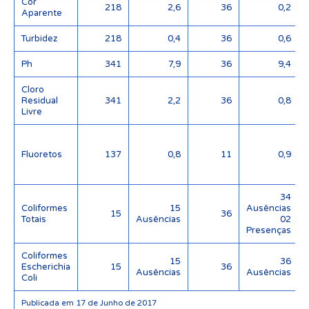
Cor
218
2,6
36
0,2
Aparente
Turbidez
218
0,4
36
0,6
Ph
341
7,9
36
9,4
Cloro
Residual
341
2,2
36
0,8
Livre
Fluoretos
137
0,8
11
0,9
34
Coliformes
15
Ausências
15
36
Totais
Ausências
02
Presenças
Coliformes
15
36
Escherichia
15
36
Ausências
Ausências
Coli
Publicada em 17 de Junho de 2017