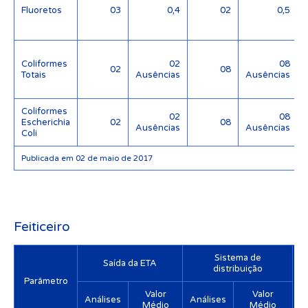
Fluoretos
03
0,4
02
0,5
Coliformes
02
08
02
08
Totais
Ausências
Ausências
Coliformes
02
08
Escherichia
02
08
Ausências
Ausências
Coli
Publicada em 02 de maio de 2017
Feiticeiro
Sistema de
Saída da ETA
distribuição
Parâmetro
Valor
Valor
Análises
Análises
Médio
Médio