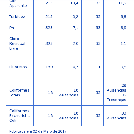
Cor
213
13,4
33
11,5
Aparente
Turbidez
213
3,2
33
6,9
Ph
323
7,1
33
6,9
Cloro
Residual
323
2,0
33
1,1
Livre
Fluoretos
139
0,7
11
0,9
28
Coliformes
18
Ausências
18
33
Totais
Ausências
05
Presenças
Coliformes
18
33
Escherichia
18
33
Ausências
Ausências
Coli
Publicada em 02 de Maio de 2017