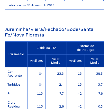
Publicada em 02 de maio de 2017
Jureminha/Vieira/Fechado/Bode/Santa
Fé/Nova Floresta
Sistema de
Saída da ETA
distribuição
Parâmetro
Valor
Valor
Análises
Análises
Médio
Médio
Cor
04
23,3
13
38,5
Aparente
Turbidez
04
2,4
13
3,7
Ph
113
7,7
42
7,6
Cloro
Residual
113
2,6
42
0,3