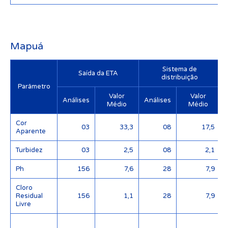
Mapuá
Sistema de
Saída da ETA
distribuição
Parâmetro
Valor
Valor
Análises
Análises
Médio
Médio
Cor
03
33,3
08
17,5
Aparente
Turbidez
03
2,5
08
2,1
Ph
156
7,6
28
7,9
Cloro
Residual
156
1,1
28
7,9
Livre