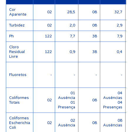
Cor
02
28,5
08
32,7
Aparente
Turbidez
02
2,0
08
2,9
Ph
122
7,7
38
7,9
Cloro
Residual
122
0,9
38
0,4
Livre
Fluoretos
-
-
-
-
(
01
04
Coliformes
Ausência
Ausências
02
08
Totais
01
04
Presença
Presenças
Coliformes
02
08
Escherichia
02
08
Ausência
Ausências
Coli