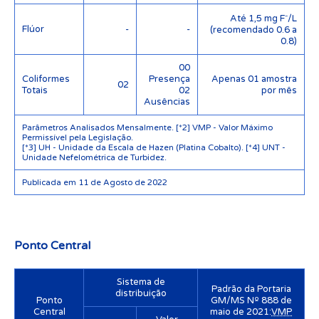
Até 1,5 mg F⁻/L
Flúor
-
-
(recomendado 0.6 a
0.8)
00
Coliformes
Presença
Apenas 01 amostra
02
Totais
02
por mês
Ausências
Parâmetros Analisados Mensalmente. [*2] VMP - Valor Máximo
Permissível pela Legislação.
[*3] UH - Unidade da Escala de Hazen (Platina Cobalto). [*4] UNT -
Unidade Nefelométrica de Turbidez.
Publicada em 11 de Agosto de 2022
Ponto Central
Sistema de
Padrão da Portaria
distribuição
Ponto
GM/MS Nº 888 de
Central
maio de 2021:
VMP