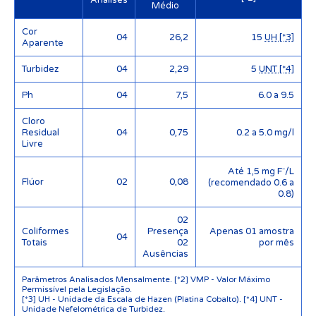
Médio
Cor
04
26,2
15
UH [*3]
Aparente
Turbidez
04
2,29
5
UNT [*4]
Ph
04
7,5
6.0 a 9.5
Cloro
Residual
04
0,75
0.2 a 5.0 mg/l
Livre
Até 1,5 mg F⁻/L
Flúor
02
0,08
(recomendado 0.6 a
0.8)
02
Coliformes
Presença
Apenas 01 amostra
04
Totais
02
por mês
Ausências
Parâmetros Analisados Mensalmente. [*2] VMP - Valor Máximo
Permissível pela Legislação.
[*3] UH - Unidade da Escala de Hazen (Platina Cobalto). [*4] UNT -
Unidade Nefelométrica de Turbidez.