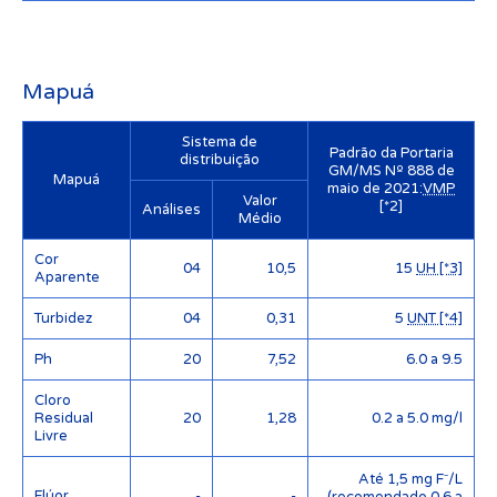
Mapuá
Sistema de
Padrão da Portaria
distribuição
GM/MS Nº 888 de
Mapuá
maio de 2021:
VMP
Valor
[*2]
Análises
Médio
Cor
04
10,5
15
UH [*3]
Aparente
Turbidez
04
0,31
5
UNT [*4]
Ph
20
7,52
6.0 a 9.5
Cloro
Residual
20
1,28
0.2 a 5.0 mg/l
Livre
Até 1,5 mg F⁻/L
Flúor
-
-
(recomendado 0.6 a