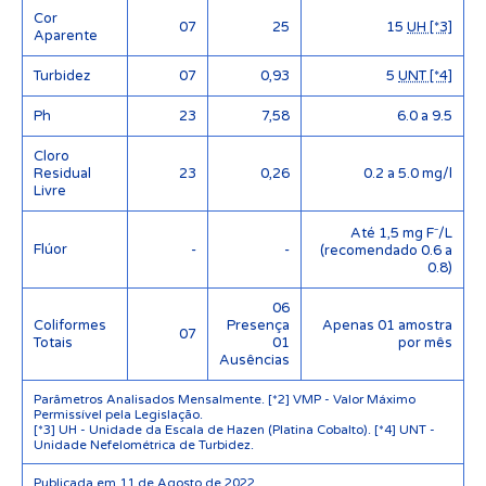
Cor
07
25
15
UH [*3]
Aparente
Turbidez
07
0,93
5
UNT [*4]
Ph
23
7,58
6.0 a 9.5
Cloro
Residual
23
0,26
0.2 a 5.0 mg/l
Livre
Até 1,5 mg F⁻/L
Flúor
-
-
(recomendado 0.6 a
0.8)
06
Coliformes
Presença
Apenas 01 amostra
07
Totais
01
por mês
Ausências
Parâmetros Analisados Mensalmente. [*2] VMP - Valor Máximo
Permissível pela Legislação.
[*3] UH - Unidade da Escala de Hazen (Platina Cobalto). [*4] UNT -
Unidade Nefelométrica de Turbidez.
Publicada em 11 de Agosto de 2022