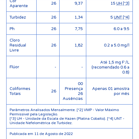
Cor
26
9,37
15
UH [*3]
Aparente
Turbidez
26
1,34
5
UNT [*4]
Ph
26
7,75
6.0 a 9.5
Cloro
Residual
26
1,82
0.2 a 5.0 mg/l
Livre
Até 1,5 mg F⁻/L
Flúor
-
-
(recomendado 0.6 a
0.8)
00
Coliformes
Presença
Apenas 01 amostra
26
Totais
26
por mês
Ausências
Parâmetros Analisados Mensalmente. [*2] VMP - Valor Máximo
Permissível pela Legislação.
[*3] UH - Unidade da Escala de Hazen (Platina Cobalto). [*4] UNT -
Unidade Nefelométrica de Turbidez.
Publicada em 11 de Agosto de 2022