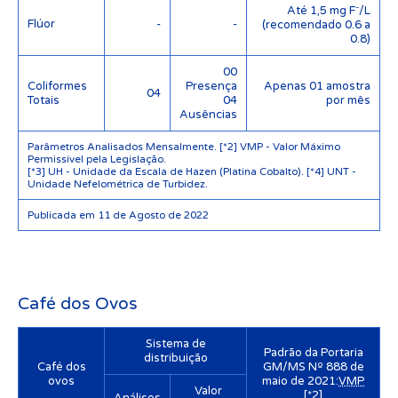
Até 1,5 mg F⁻/L
Flúor
-
-
(recomendado 0.6 a
0.8)
00
Coliformes
Presença
Apenas 01 amostra
04
Totais
04
por mês
Ausências
Parâmetros Analisados Mensalmente. [*2] VMP - Valor Máximo
Permissível pela Legislação.
[*3] UH - Unidade da Escala de Hazen (Platina Cobalto). [*4] UNT -
Unidade Nefelométrica de Turbidez.
Publicada em 11 de Agosto de 2022
Café dos Ovos
Sistema de
Padrão da Portaria
distribuição
Café dos
GM/MS Nº 888 de
ovos
maio de 2021:
VMP
Valor
[*2]
Análises