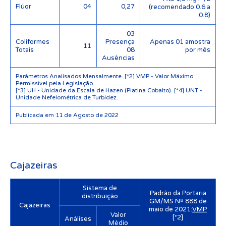
Flúor
04
0,27
(recomendado 0.6 a
0.8)
03
Coliformes
Presença
Apenas 01 amostra
11
Totais
08
por mês
Ausências
Parâmetros Analisados Mensalmente. [*2] VMP - Valor Máximo
Permissível pela Legislação.
[*3] UH - Unidade da Escala de Hazen (Platina Cobalto). [*4] UNT -
Unidade Nefelométrica de Turbidez.
Publicada em 11 de Agosto de 2022
Cajazeiras
Sistema de
Padrão da Portaria
distribuição
GM/MS Nº 888 de
Cajazeiras
maio de 2021:
VMP
Valor
[*2]
Análises
Médio