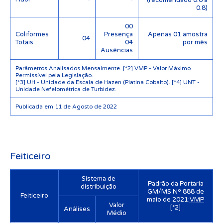
0.8)
00
Coliformes
Presença
Apenas 01 amostra
04
Totais
04
por mês
Ausências
Parâmetros Analisados Mensalmente. [*2] VMP - Valor Máximo
Permissível pela Legislação.
[*3] UH - Unidade da Escala de Hazen (Platina Cobalto). [*4] UNT -
Unidade Nefelométrica de Turbidez.
Publicada em 11 de Agosto de 2022
Feiticeiro
Sistema de
Padrão da Portaria
distribuição
GM/MS Nº 888 de
Feiticeiro
maio de 2021:
VMP
Valor
[*2]
Análises
Médio