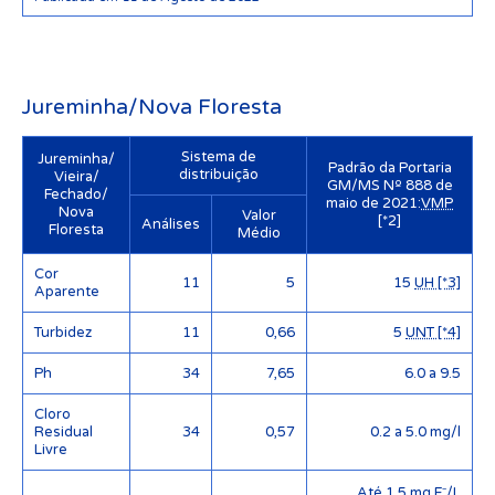
Jureminha/Nova Floresta
Sistema de
Jureminha/
Padrão da Portaria
distribuição
Vieira/
GM/MS Nº 888 de
Fechado/
maio de 2021:
VMP
Nova
Valor
[*2]
Análises
Floresta
Médio
Cor
11
5
15
UH [*3]
Aparente
Turbidez
11
0,66
5
UNT [*4]
Ph
34
7,65
6.0 a 9.5
Cloro
Residual
34
0,57
0.2 a 5.0 mg/l
Livre
Até 1,5 mg F⁻/L