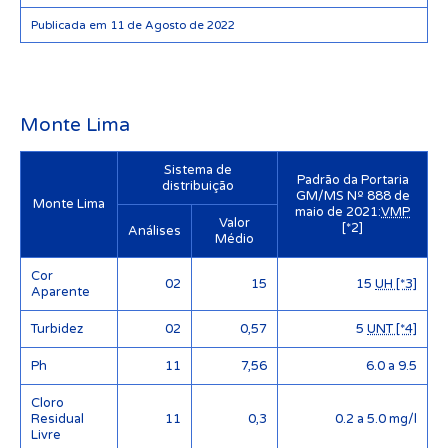
Publicada em 11 de Agosto de 2022
Monte Lima
Sistema de
Padrão da Portaria
distribuição
GM/MS Nº 888 de
Monte Lima
maio de 2021:
VMP
Valor
[*2]
Análises
Médio
Cor
02
15
15
UH [*3]
Aparente
Turbidez
02
0,57
5
UNT [*4]
Ph
11
7,56
6.0 a 9.5
Cloro
Residual
11
0,3
0.2 a 5.0 mg/l
Livre