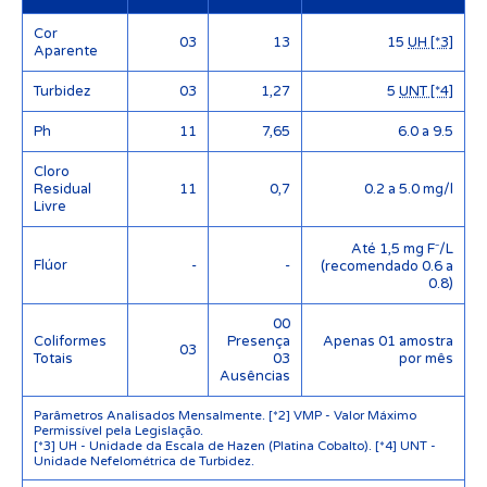
Cor
03
13
15
UH [*3]
Aparente
Turbidez
03
1,27
5
UNT [*4]
Ph
11
7,65
6.0 a 9.5
Cloro
Residual
11
0,7
0.2 a 5.0 mg/l
Livre
Até 1,5 mg F⁻/L
Flúor
-
-
(recomendado 0.6 a
0.8)
00
Coliformes
Presença
Apenas 01 amostra
03
Totais
03
por mês
Ausências
Parâmetros Analisados Mensalmente. [*2] VMP - Valor Máximo
Permissível pela Legislação.
[*3] UH - Unidade da Escala de Hazen (Platina Cobalto). [*4] UNT -
Unidade Nefelométrica de Turbidez.