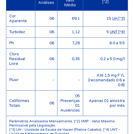
Valor
[*2]
Análises
Médio
Cor
06
69,1
15
UH [*3]
Aparente
Turbidez
06
1,12
5
UNT [*4]
Ph
06
7,28
6.0 a 9.5
Cloro
Residual
06
0,35
0.2 a 5.0 mg/l
Livre
Até 1,5 mg F⁻/L
Flúor
-
-
(recomendado 0.6 a
0.8)
05
Coliformes
Presenças
Apenas 01 amostra
06
Totais
01
por mês
Ausências
Parâmetros Analisados Mensalmente. [*2] VMP - Valor Máximo
Permissível pela Legislação.
[*3] UH - Unidade da Escala de Hazen (Platina Cobalto). [*4] UNT -
Unidade Nefelométrica de Turbidez.