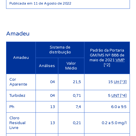
Publicada em 11 de Agosto de 2022
Amadeu
Sistema de
Padrão da Portaria
distribuição
GM/MS Nº 888 de
Amadeu
maio de 2021:
VMP
Valor
[*2]
Análises
Médio
Cor
04
21,5
15
UH [*3]
Aparente
Turbidez
04
0,71
5
UNT [*4]
Ph
13
7,4
6.0 a 9.5
Cloro
Residual
13
0,21
0.2 a 5.0 mg/l
Livre