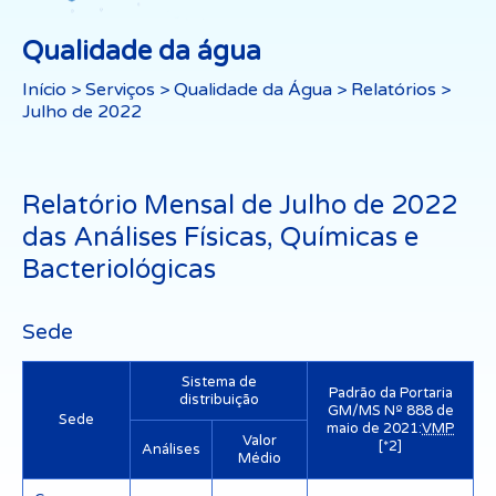
Qualidade da água
Início
>
Serviços
>
Qualidade da Água
>
Relatórios
>
Julho de 2022
Relatório Mensal de Julho de 2022
das Análises Físicas, Químicas e
Bacteriológicas
Sede
Sistema de
Padrão da Portaria
distribuição
GM/MS Nº 888 de
Sede
maio de 2021:
VMP
Valor
[*2]
Análises
Médio