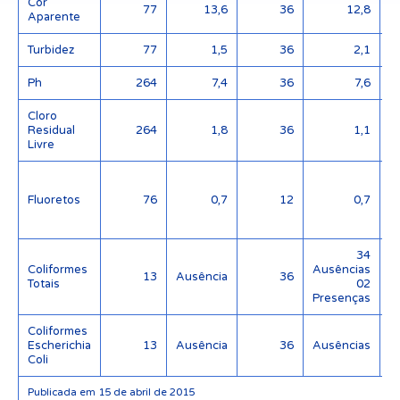
Cor
77
13,6
36
12,8
Aparente
Turbidez
77
1,5
36
2,1
Ph
264
7,4
36
7,6
Cloro
Residual
264
1,8
36
1,1
Livre
Fluoretos
76
0,7
12
0,7
(
34
Coliformes
Ausências
13
Ausência
36
Totais
02
Presenças
Coliformes
Escherichia
13
Ausência
36
Ausências
Coli
Publicada em 15 de abril de 2015