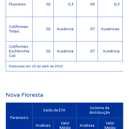
Fluoretos
02
0,3
04
0,3
(
Coliformes
02
Ausência
07
Ausências
Totais
Coliformes
Escherichia
02
Ausência
07
Ausência
Coli
Publicada em 15 de abril de 2015
Nova Floresta
Sistema de
Saída da ETA
distribuição
Parâmetro
Valor
Valor
Análises
Análises
Médio
Médio