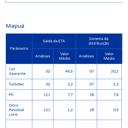
Mapuá
Sistema de
Saída da ETA
distribuição
Parâmetro
Valor
Valor
Análises
Análises
Médio
Médio
Cor
02
46,5
07
20,2
Aparente
Turbidez
02
3,2
07
2,3
Ph
121
7,7
28
7,6
Cloro
Residual
121
1,2
28
0,5
Livre