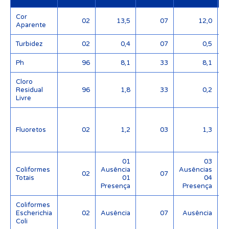
Cor
02
13,5
07
12,0
Aparente
Turbidez
02
0,4
07
0,5
Ph
96
8,1
33
8,1
Cloro
Residual
96
1,8
33
0,2
Livre
Fluoretos
02
1,2
03
1,3
(
01
03
Coliformes
Ausência
Ausências
02
07
Totais
01
04
Presença
Presença
Coliformes
Escherichia
02
Ausência
07
Ausência
Coli