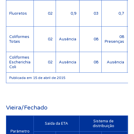
Fluoretos
02
0,9
03
0,7
(
Coliformes
08
02
Ausência
08
Totais
Presenças
Coliformes
Escherichia
02
Ausência
08
Ausência
Coli
Publicada em 15 de abril de 2015
Vieira/Fechado
Sistema de
Saída da ETA
distribuição
Parâmetro