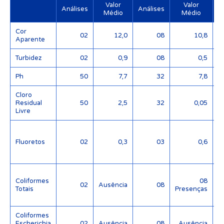
Valor
Valor
Análises
Análises
Médio
Médio
Cor
02
12,0
08
10,8
Aparente
Turbidez
02
0,9
08
0,5
Ph
50
7,7
32
7,8
Cloro
Residual
50
2,5
32
0,05
Livre
Fluoretos
02
0,3
03
0,6
(
Coliformes
08
02
Ausência
08
Totais
Presenças
Coliformes
Escherichia
02
Ausência
08
Ausência